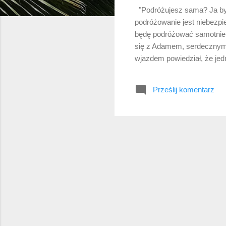
"Podróżujesz sama? Ja bym 
podróżowanie jest niebezpie
będę podróżować samotnie. 
się z Adamem, serdecznym p
wjazdem powiedział, że jed
do tego, bym w takim razie
Tajlandii przyjeciałam z A
Prześlij komentarz
Bangkoku. Byłam przerażona
zaczęłam w nim notować ws