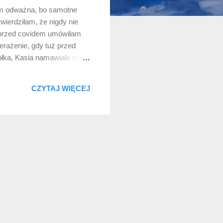
tem odważna, bo samotne
wierdziłam, że nigdy nie
e przed covidem umówiłam
rażenie, gdy tuż przed
ółka, Kasia namawiała mnie
i. Nie zgodziłam się... Do
 znalazłam się sama w
CZYTAJ WIĘCEJ
hostelu, wzięłam zeszyt i