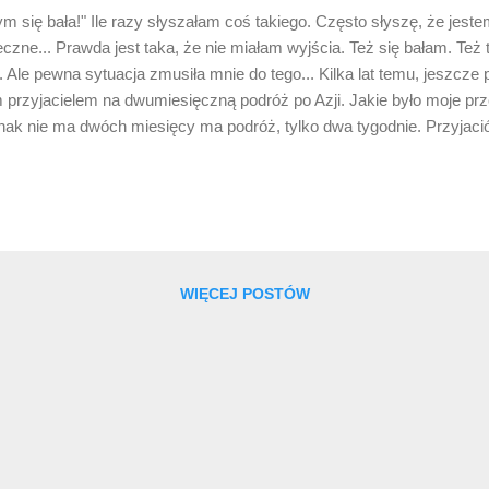
się bała!" Ile razy słyszałam coś takiego. Często słyszę, że jes
czne... Prawda jest taka, że nie miałam wyjścia. Też się bałam. Też t
Ale pewna sytuacja zmusiła mnie do tego... Kilka lat temu, jeszcz
rzyjacielem na dwumiesięczną podróż po Azji. Jakie było moje prze
nak nie ma dwóch miesięcy ma podróż, tylko dwa tygodnie. Przyjaci
 podróżowała z Adamem przez dwa tygodnie, a potem wróciła do Polsk
damem i jego kolegą, Karolem i spędziliśmy kilka dni razem, po czym
. Jak miałam sobie poradzić sama podróżując po Azji? Dotarłam do 
zystko co mogło mi się przyda...
WIĘCEJ POSTÓW