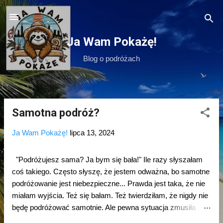
Przejdź do głównej zawartości
Ja Wam Pokażę!
Blog o podróżach
Samotna podróż?
P
o
Ja Wam Pokażę!
lipca 13, 2024
s
t
"Podróżujesz sama? Ja bym się bała!" Ile razy słyszałam
y
coś takiego. Często słyszę, że jestem odważna, bo samotne
podróżowanie jest niebezpieczne... Prawda jest taka, że nie
miałam wyjścia. Też się bałam. Też twierdziłam, że nigdy nie
będę podróżować samotnie. Ale pewna sytuacja zmusiła
mnie do tego... Kilka lat temu, jeszcze przed covidem